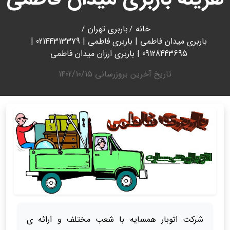
خانه
باربری تهران
باربری میدان فاطمی | باربری فاطمی | 02144313379 |
09128443695 | باربری ارزان میدان فاطمی
تاریخ آخرین بروزرسانی
1402/10/15
شرکت اتوبار همسایه با شعب مختلف و ارائه ی