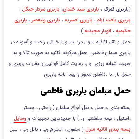
(
باربری گمرک
،
باربری سید خندان
،
باربری سردار جنگل
،
باربری یافت آباد
،
باربری افسریه
،
باربری ولیعصر
،
باربری
حکیمیه
،
اتوبار مجیدیه
)
حمل و نقل اثاثیه بدون درد سر و با خیالی راحت و آسوده در
باربری میدان فاطمی .حمل هرگونه اثاثیه به صورت vip و به
صورت شبانه روزی و با رعایت کامل قوانین و مقررات باربری و
حمل بار .با .داشتن مجوز و بیمه نامه باربری
حمل مبلمان باربری فاطمی
بسته بندی و حمل و نقل انواع مبلمان ( راحتی ، چستر
،استیل ، نیمه سلطنتی و..) با جدیدترین تجهیزات و
وسایل
بسته بندی اثاثیه منزل
( سلفون ، استرچ رپ ، بابل رپ ، لیبل