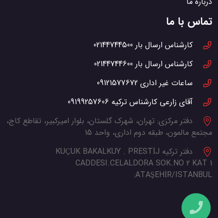
درباره ما
تماس با ما
کارشناس ارسال بار
02144744500
کارشناس ارسال بار
02144744600
ساعات غیر اداری
09121577672
آقای زارعی کارشناس ترکیه
09199257606
دفتر مرکزی:
تهران، شهرک گلستان، بلوار امیرکبیر، تقاطع کاج،
مجتمع مالمون، طبقه دوم اداری، واحد 15
دفتر ترکیه
KUÇUK BAKALKUY . PRESTİJ
CADDESI.CELALDORA SOK.NO 2 KAT 1
ATAŞEHİR/ISTANBUL: