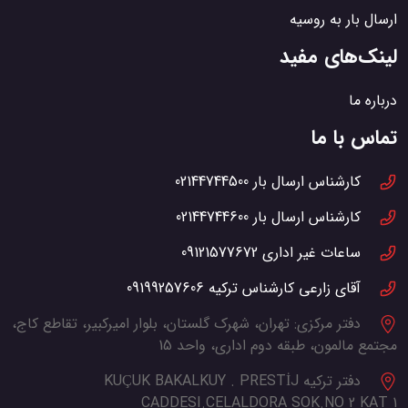
ارسال بار به روسیه
لینک‌های مفید
درباره ما
تماس با ما
کارشناس ارسال بار
02144744500
کارشناس ارسال بار
02144744600
ساعات غیر اداری
09121577672
آقای زارعی کارشناس ترکیه
09199257606
دفتر مرکزی:
تهران، شهرک گلستان، بلوار امیرکبیر، تقاطع کاج،
مجتمع مالمون، طبقه دوم اداری، واحد 15
دفتر ترکیه
KUÇUK BAKALKUY . PRESTİJ
CADDESI.CELALDORA SOK.NO 2 KAT 1