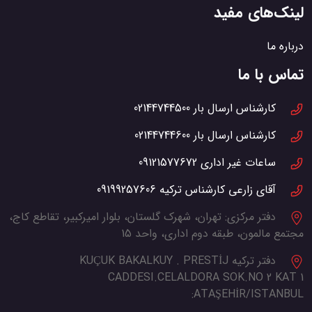
لینک‌های مفید
درباره ما
تماس با ما
کارشناس ارسال بار
02144744500
کارشناس ارسال بار
02144744600
ساعات غیر اداری
09121577672
آقای زارعی کارشناس ترکیه
09199257606
دفتر مرکزی:
تهران، شهرک گلستان، بلوار امیرکبیر، تقاطع کاج،
مجتمع مالمون، طبقه دوم اداری، واحد 15
دفتر ترکیه
KUÇUK BAKALKUY . PRESTİJ
CADDESI.CELALDORA SOK.NO 2 KAT 1
ATAŞEHİR/ISTANBUL: