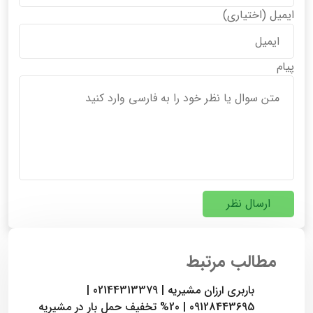
ایمیل
(اختیاری)
پیام
ارسال نظر
مطالب مرتبط
باربری ارزان مشیریه | 02144313379 |
09128443695 | 20% تخفیف حمل بار در مشیریه