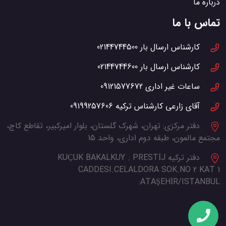
درباره ما
تماس با ما
کارشناس ارسال بار
02144744500
کارشناس ارسال بار
02144744600
ساعات غیر اداری
09121577672
آقای زارعی کارشناس ترکیه
09199257606
دفتر مرکزی:
تهران، شهرک گلستان، بلوار امیرکبیر، تقاطع کاج،
مجتمع مالمون، طبقه دوم اداری، واحد 15
دفتر ترکیه
KUÇUK BAKALKUY . PRESTİJ
CADDESI.CELALDORA SOK.NO 2 KAT 1
ATAŞEHİR/ISTANBUL: