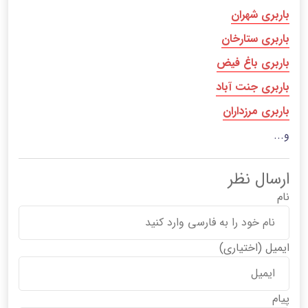
باربری شهران
باربری ستارخان
باربری باغ فیض
باربری جنت آباد
باربری مرزداران
و...
ارسال نظر
نام
ایمیل
(اختیاری)
پیام