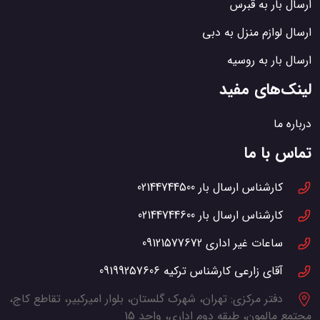
ارسال بار به قبرس
ارسال لوازم منزل به دبی
ارسال بار به روسیه
لینک‌های مفید
درباره ما
تماس با ما
کارشناس ارسال بار
02144744500
کارشناس ارسال بار
02144744600
ساعات غیر اداری
09121577672
آقای زارعی کارشناس ترکیه
09199257606
دفتر مرکزی:
تهران، شهرک گلستان، بلوار امیرکبیر، تقاطع کاج،
مجتمع مالمون، طبقه دوم اداری، واحد 15